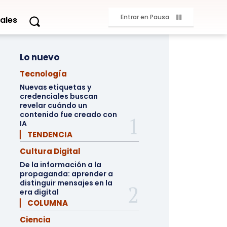
Entrar en Pausa
ales
Lo nuevo
Tecnología
Nuevas etiquetas y
credenciales buscan
revelar cuándo un
contenido fue creado con
IA
▏ TENDENCIA
Cultura Digital
De la información a la
propaganda: aprender a
distinguir mensajes en la
era digital
▏ COLUMNA
Ciencia