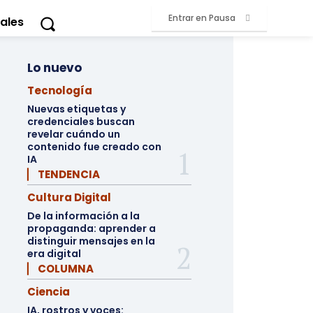
Entrar en Pausa
ales
Lo nuevo
Tecnología
Nuevas etiquetas y
credenciales buscan
revelar cuándo un
contenido fue creado con
IA
▏ TENDENCIA
Cultura Digital
De la información a la
propaganda: aprender a
distinguir mensajes en la
era digital
▏ COLUMNA
Ciencia
IA, rostros y voces: