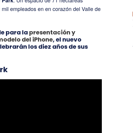
. Un espacio de 71 hectáreas
 Park
2 mil empleados en en corazón del Valle de
de para la
presentación y
modelo del iPhone
, el nuevo
lebrarán los diez años de sus
ark