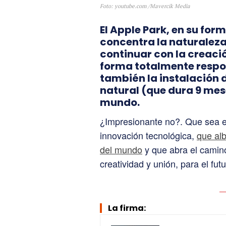
Foto: youtube.com /Mavercik Media
El Apple Park, en su form
concentra la naturaleza,
continuar con la creaci
forma totalmente respon
también la instalación d
natural (que dura 9 mes
mundo.
¿Impresionante no?. Que sea e
innovación tecnológica,
que al
del mundo
y que abra el camino
creatividad y unión, para el fut
La firma: