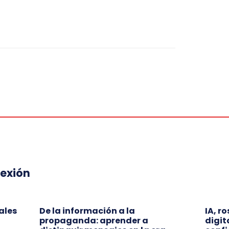
lexión
ales
De la información a la
IA, r
propaganda: aprender a
digit