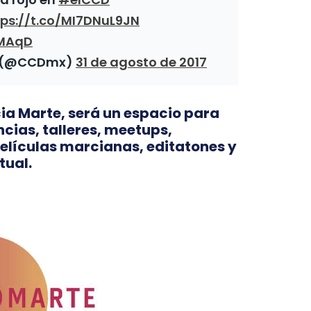
tps://t.co/MI7DNuL9JN
GMAqD
al (@CCDmx)
31 de agosto de 2017
ia Marte, será un espacio para
cias, talleres, meetups,
películas marcianas, editatones y
tual.