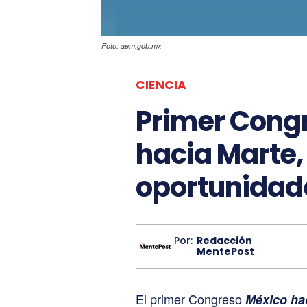
Foto: aem.gob.mx
CIENCIA
Primer Cong
hacia Marte, 
oportunidad
Por:
Redacción
MentePost
El primer Congreso
México hac