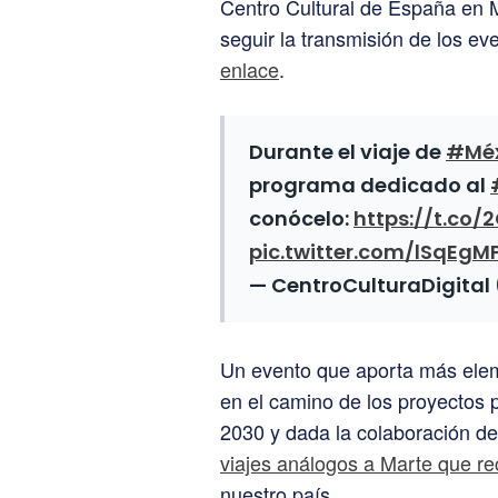
Centro Cultural de España en M
seguir la transmisión de los e
enlace
.
Durante el viaje de
#Méx
programa dedicado al
conócelo:
https://t.co
pic.twitter.com/lSqEg
— CentroCulturaDigit
Un evento que aporta más ele
en el camino de los proyectos p
2030 y dada la colaboración d
viajes análogos a Marte que r
nuestro país.