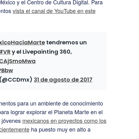
éxico y el Centro de Cultura Digital. Para
ventos
vista el canal de YouTube en este
icoHaciaMarte
tendremos un
#VR
y el Livepainting 360,
/2CAjSmoMwa
MPBbw
al (@CCDmx)
31 de agosto de 2017
mentos para un ambiente de conocimiento
ara lograr explorar el Planeta Marte en el
e jóvenes
mexicanos en proyectos como los
ecientemente
ha puesto muy en alto a