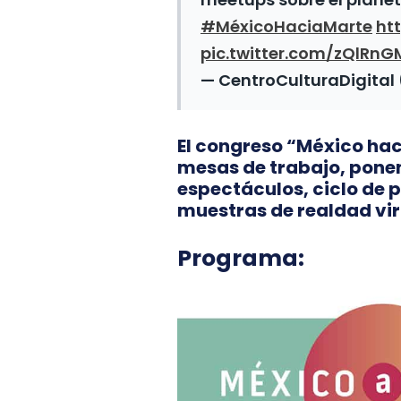
#MéxicoHaciaMarte
ht
pic.twitter.com/zQlRn
— CentroCulturaDigit
El congreso “México hac
mesas de trabajo, ponen
espectáculos, ciclo de 
muestras de realdad vir
Programa: