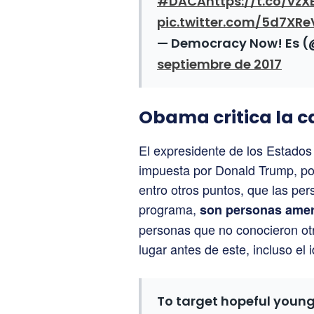
#DACA
https://t.co/vzX
pic.twitter.com/5d7XRe
— Democracy Now! Es
septiembre de 2017
Obama critica la 
El expresidente de los Estados
impuesta por Donald Trump, por
entro otros puntos, que las pe
programa,
son personas amer
personas que no conocieron otr
lugar antes de este, incluso el
To target hopeful young 