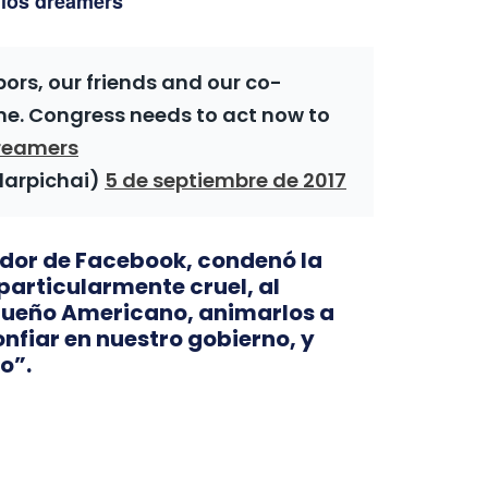
 los dreamers
ors, our friends and our co-
ome. Congress needs to act now to
reamers
darpichai)
5 de septiembre de 2017
dor de Facebook, condenó la
articularmente cruel, al
l Sueño Americano, animarlos a
onfiar en nuestro gobierno, y
o”.