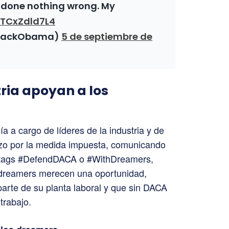
 done nothing wrong. My
o/TCxZdld7L4
arackObama)
5 de septiembre de
tria apoyan a los
 a cargo de líderes de la industria y de
azo por la medida impuesta, comunicando
shtags #DefendDACA o #WithDreamers,
 dreamers merecen una oportunidad,
arte de su planta laboral y que sin DACA
trabajo.