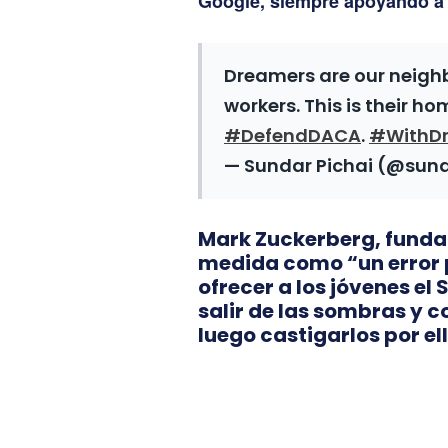
Google, siempre apoyando a
Dreamers are our neighb
workers. This is their h
#DefendDACA
.
#WithD
— Sundar Pichai (@sun
Mark Zuckerberg, funda
medida como “un error p
ofrecer a los jóvenes e
salir de las sombras y c
luego castigarlos por ell