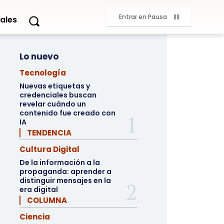
Entrar en Pausa
ales
Lo nuevo
Tecnología
Nuevas etiquetas y
credenciales buscan
revelar cuándo un
contenido fue creado con
IA
▏ TENDENCIA
Cultura Digital
De la información a la
propaganda: aprender a
distinguir mensajes en la
era digital
▏ COLUMNA
Ciencia