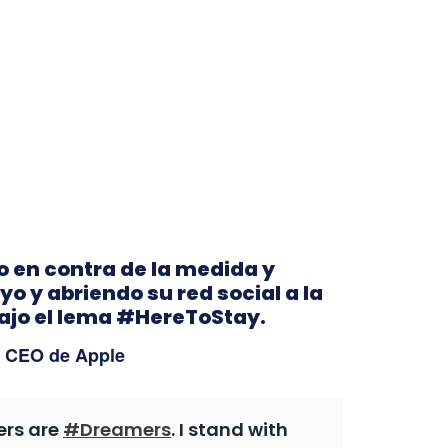
 en contra de la medida y
yo y abriendo su red social a la
bajo el lema #HereToStay.
l CEO de Apple
ers are
#Dreamers
. I stand with