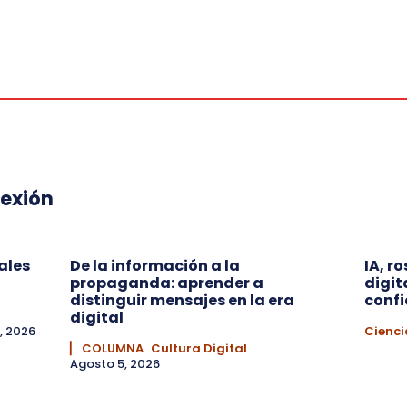
lexión
ales
De la información a la
IA, r
propaganda: aprender a
digit
distinguir mensajes en la era
conf
digital
, 2026
Cienci
▏ COLUMNA
Cultura Digital
Agosto 5, 2026