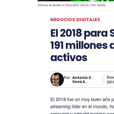
Oficinas de Spotify en Estocolmo, Suecia. Foto: Spotify.
NEGOCIOS DIGITALES
El 2018 para 
191 millones 
activos
Por:
Antonio X.
Dici
Sosa A.
201
El 2018 fue un muy buen año p
líder en el mundo, h
streaming
consumir y adquirir música; por