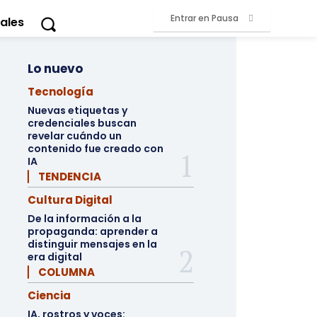
Entrar en Pausa
ales
Lo nuevo
Tecnología
Nuevas etiquetas y
credenciales buscan
revelar cuándo un
contenido fue creado con
IA
▏ TENDENCIA
Cultura Digital
De la información a la
propaganda: aprender a
distinguir mensajes en la
era digital
▏ COLUMNA
Ciencia
IA, rostros y voces: