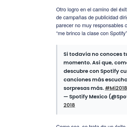
Otro logro en el camino del éxi
de campañas de publicidad diri
parecer no muy responsables com
“me brinco la clase con Spotify”
Si todavía no conoces t
momento. Así que, com
descubre con Spotify cuá
canciones más escucha
sorpresas más.
#Mi2018
— Spotify Mexico (@Spo
2018
Como sea, se trata de un éxito 