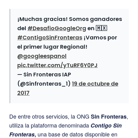
¡Muchas gracias! Somos ganadores
del
#DesafioGoogleOrg
en 🇲🇽
#ContigoSinFronteras
¡Vamos por
el primer lugar Regional!
@googleespanol
pic.twitter.com/yTuRF6Y0PJ
— Sin Fronteras IAP
(@Sinfronteras_1)
19 de octubre de
2017
De entre otros servicios, la ONG
,
Sin Fronteras
utiliza la plataforma denominada
Contigo Sin
una base de datos disponible en
Fronteras
,