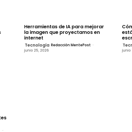
Herramientas de IA para mejorar
Cóm
s
la imagen que proyectamos en
est
internet
escr
Tecnología
Tec
Redacción MentePost
-
junio 25, 2026
junio
tes
t
-