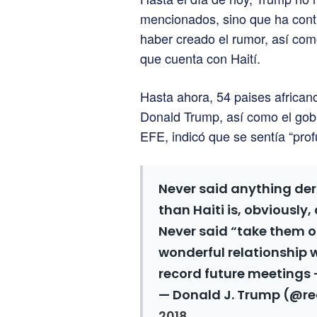
mencionados, sino que ha cont
haber creado el rumor, así como
que cuenta con Haití.
Hasta ahora, 54 paises africa
Donald Trump, así como el gobi
EFE, indicó que se sentía “pr
Never said anything de
than Haiti is, obviously
Never said “take them o
wonderful relationship 
record future meetings –
— Donald J. Trump (@r
2018