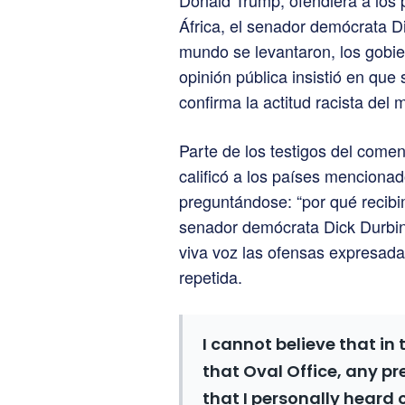
Donald Trump, ofendiera a los p
África, el senador demócrata D
mundo se levantaron, los gobie
opinión pública insistió en que 
confirma la actitud racista del
Parte de los testigos del come
calificó a los países menciona
preguntándose: “por qué recibi
senador demócrata Dick Durbin
viva voz las ofensas expresada
repetida.
I cannot believe that in 
that Oval Office, any p
that I personally heard 