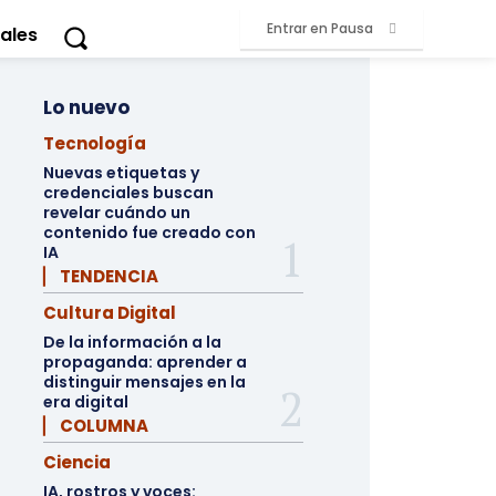
Entrar en Pausa
ales
Lo nuevo
Tecnología
Nuevas etiquetas y
credenciales buscan
revelar cuándo un
contenido fue creado con
IA
▏ TENDENCIA
Cultura Digital
De la información a la
propaganda: aprender a
distinguir mensajes en la
era digital
▏ COLUMNA
Ciencia
IA, rostros y voces: