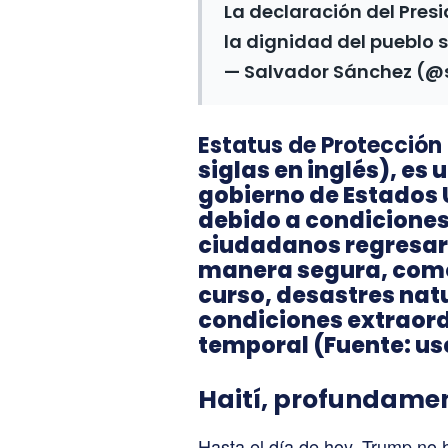
La declaración del Pres
la dignidad del pueblo 
— Salvador Sánchez (
Estatus de Protección
siglas en inglés), es
gobierno de Estados 
debido a condiciones
ciudadanos regresar
manera segura, como
curso, desastres nat
condiciones extraord
temporal (Fuente: usc
Haití, profundame
Hasta el día de hoy, Trump no h