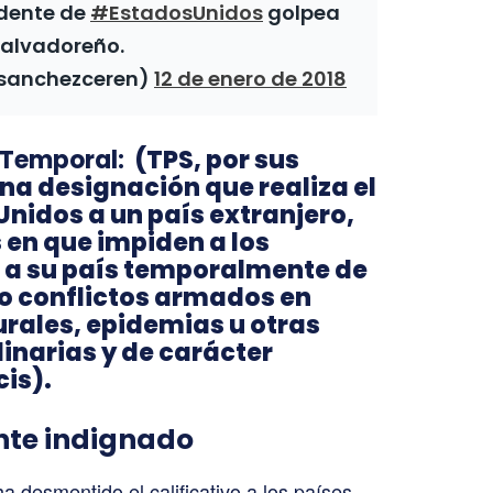
idente de
#EstadosUnidos
golpea
salvadoreño.
@sanchezceren)
12 de enero de 2018
 Temporal:
(TPS, por sus
 una designación que realiza el
Unidos a un país extranjero,
 en que impiden a los
 a su país temporalmente de
 conflictos armados en
urales, epidemias u otras
inarias y de carácter
is).
nte indignado
a desmentido el calificativo a los países