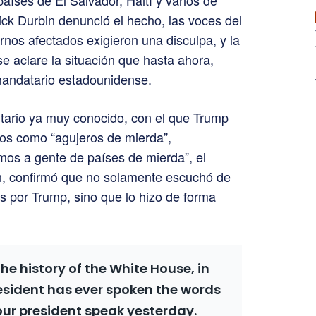
aíses de El Salvador, Haití y varios de
ick Durbin denunció el hecho, las voces del
rnos afectados exigieron una disculpa, y la
se aclare la situación que hasta ahora,
 mandatario estadounidense.
ntario ya muy conocido, con el que Trump
dos como “agujeros de mierda”,
mos a gente de países de mierda”, el
, confirmó que no solamente escuchó de
s por Trump, sino que lo hizo de forma
the history of the White House, in
resident has ever spoken the words
our president speak yesterday.