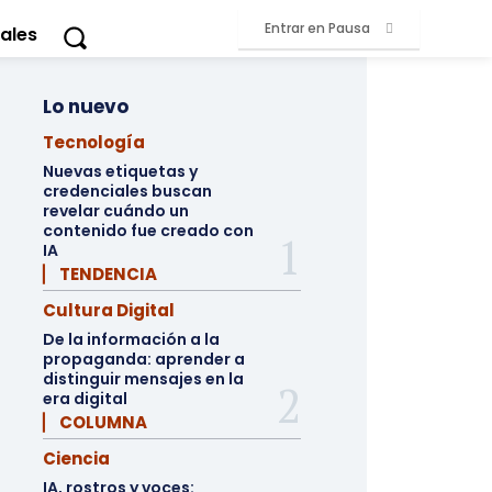
Entrar en Pausa
ales
Lo nuevo
Tecnología
Nuevas etiquetas y
credenciales buscan
revelar cuándo un
contenido fue creado con
IA
▏ TENDENCIA
Cultura Digital
De la información a la
propaganda: aprender a
distinguir mensajes en la
era digital
▏ COLUMNA
Ciencia
IA, rostros y voces: