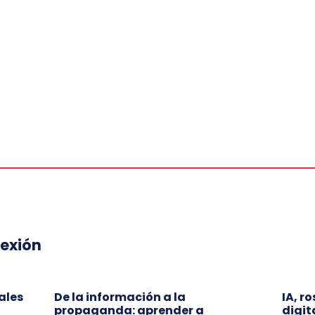
lexión
ales
De la información a la
IA, r
propaganda: aprender a
digit