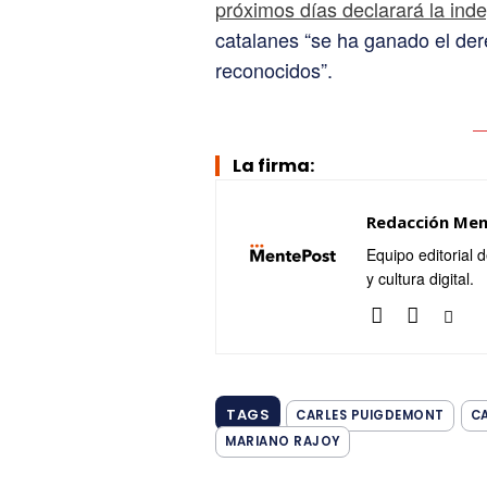
próximos días declarará la in
catalanes “se ha ganado el de
reconocidos”.
La firma:
Redacción Me
Equipo editorial 
y cultura digital.
TAGS
CARLES PUIGDEMONT
C
MARIANO RAJOY