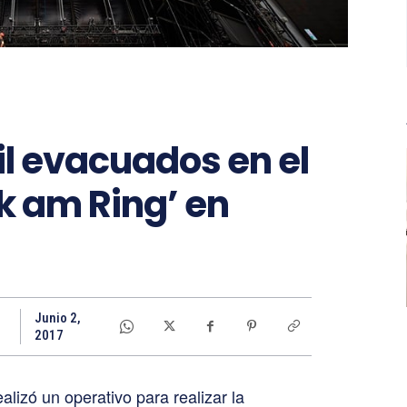
l evacuados en el
ck am Ring’ en
Junio 2,
2017
ealizó un operativo para realizar la