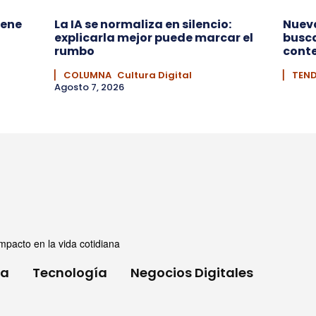
iene
La IA se normaliza en silencio:
Nueva
explicarla mejor puede marcar el
busca
rumbo
conte
▏ COLUMNA
Cultura Digital
▏ TEN
Agosto 7, 2026
mpacto en la vida cotidiana
ia
Tecnología
Negocios Digitales