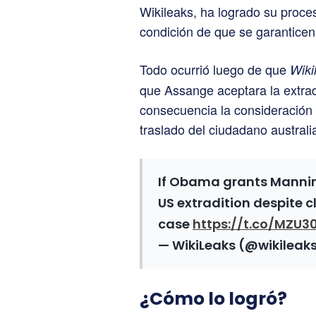
Wikileaks, ha logrado su proce
condición de que se garanticen
Todo ocurrió luego de que
Wiki
que Assange aceptara la extradi
consecuencia la consideración
traslado del ciudadano australi
If Obama grants Mannin
US extradition despite c
case
https://t.co/MZU3
— WikiLeaks (@wikileak
¿Cómo lo logró?