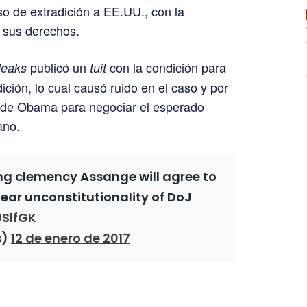
so de extradición a EE.UU., con la
 sus derechos.
publicó un
con la condición para
leaks
tuit
ción, lo cual causó ruido en el caso y por
 de Obama para negociar el esperado
ano.
g clemency Assange will agree to
lear unconstitutionality of DoJ
0SlfGK
s)
12 de enero de 2017