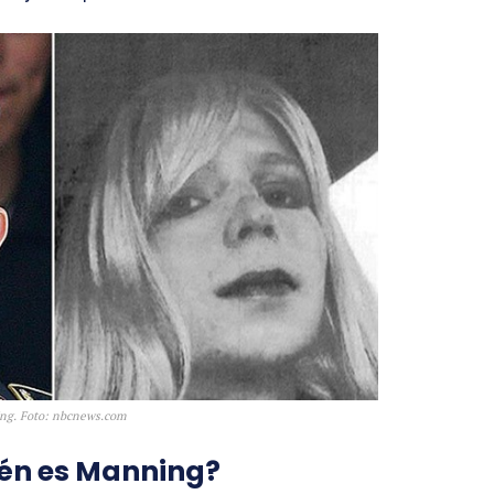
ng. Foto: nbcnews.com
ién es Manning?