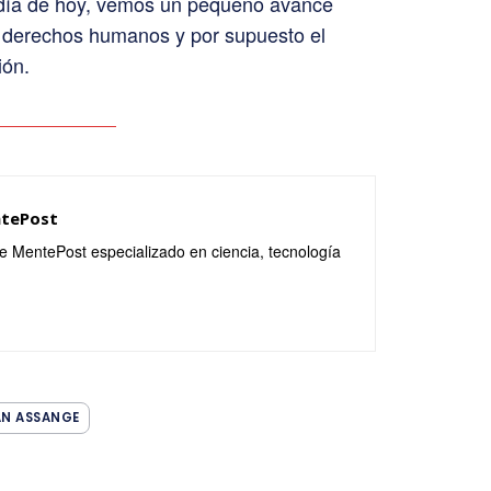
l día de hoy, vemos un pequeño avance
s derechos humanos y por supuesto el
ión.
ntePost
de MentePost especializado en ciencia, tecnología
AN ASSANGE