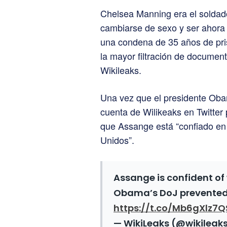
Chelsea Manning era el soldad
cambiarse de sexo y ser ahora
una condena de 35 años de pris
la mayor filtración de documen
Wikileaks.
Una vez que el presidente Obama
cuenta de Wilikeaks en Twitter 
que Assange está “confiado en 
Unidos”.
Assange is confident of w
Obama’s DoJ prevented pu
https://t.co/Mb6gXlz7Q
— WikiLeaks (@wikileak