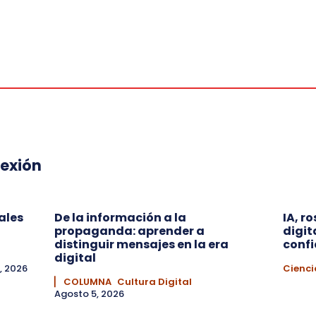
lexión
ales
De la información a la
IA, r
propaganda: aprender a
digit
distinguir mensajes en la era
conf
digital
, 2026
Cienci
▏ COLUMNA
Cultura Digital
Agosto 5, 2026