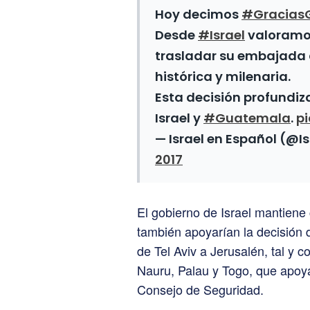
Hoy decimos
#Gracias
Desde
#Israel
valoramos
trasladar su embajada
histórica y milenaria.
Esta decisión profundiz
Israel y
#Guatemala
.
p
— Israel en Español (@I
2017
El gobierno de Israel mantiene
también apoyarían la decisión
de Tel Aviv a Jerusalén, tal y 
Nauru, Palau y Togo, que apoya
Consejo de Seguridad.