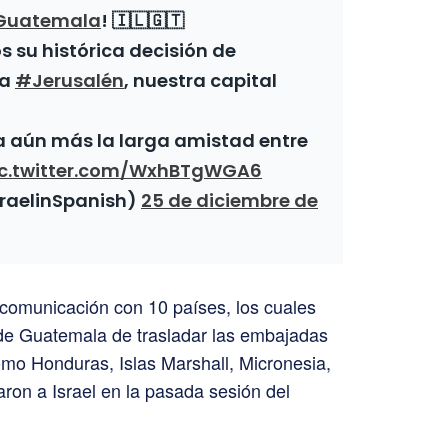
Guatemala
! 🇮🇱🇬🇹
 su histórica decisión de
 a
#Jerusalén
, nuestra capital
a aún más la larga amistad entre
ic.twitter.com/WxhBTgWGA6
sraelinSpanish)
25 de diciembre de
 comunicación con 10 países, los cuales
 de Guatemala de trasladar las embajadas
como Honduras, Islas Marshall, Micronesia,
ron a Israel en la pasada sesión del