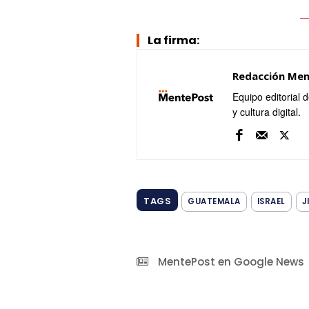
La firma:
Redacción Me
Equipo editorial 
y cultura digital.
TAGS
GUATEMALA
ISRAEL
J
MentePost en Google News