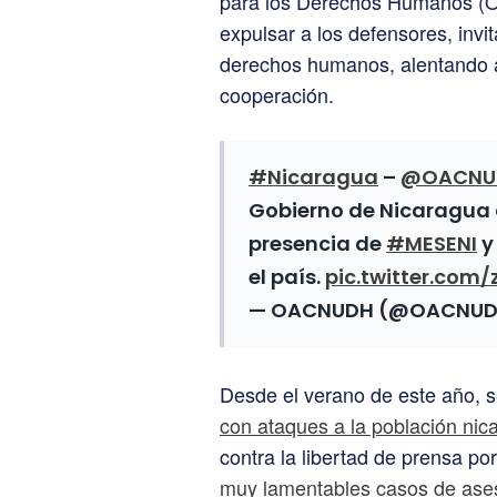
para los Derechos Humanos (O
expulsar a los defensores, invi
derechos humanos, alentando a
cooperación.
#Nicaragua
–
@OACNU
Gobierno de Nicaragua
presencia de
#MESENI
el país.
pic.twitter.com
— OACNUDH (@OACNU
Desde el verano de este año, 
con ataques a la población ni
contra la libertad de prensa po
muy lamentables casos de ases