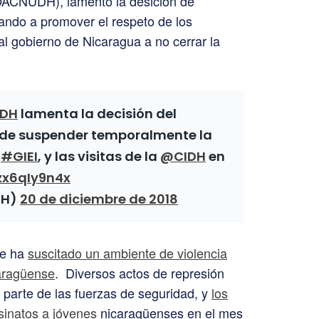
ACNUDH), lamentó la desición de
tando a promover el respeto de los
l gobierno de Nicaragua a no cerrar la
DH
lamenta la decisión del
 de suspender temporalmente la
y
#GIEI
, y las visitas de la
@CIDH
en
/zx6qIy9n4x
DH)
20 de diciembre de 2018
se ha
suscitado un ambiente de violencia
caragüense
. Diversos actos de represión
r parte de las fuerzas de seguridad, y
los
inatos a jóvenes
nicaragüenses en el mes