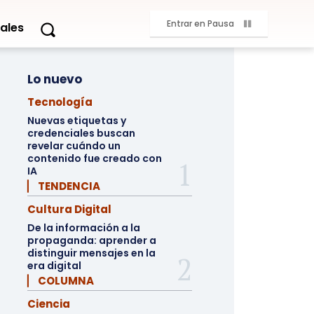
Entrar en Pausa
ales
Lo nuevo
Tecnología
Nuevas etiquetas y
credenciales buscan
revelar cuándo un
contenido fue creado con
IA
▏ TENDENCIA
Cultura Digital
De la información a la
propaganda: aprender a
distinguir mensajes en la
era digital
▏ COLUMNA
Ciencia