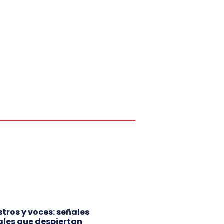
ostros y voces: señales
ales que despiertan