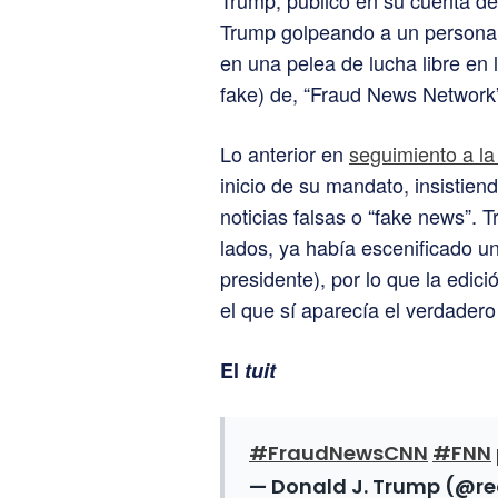
Trump, publicó en su cuenta de 
Trump golpeando a un persona 
en una pelea de lucha libre en 
fake) de, “Fraud News Network
Lo anterior en
seguimiento a la
inicio de su mandato, insistie
noticias falsas o “fake news”. 
lados, ya había escenificado 
presidente), por lo que la edic
el que sí aparecía el verdader
El
tuit
#FraudNewsCNN
#FNN
— Donald J. Trump (@r