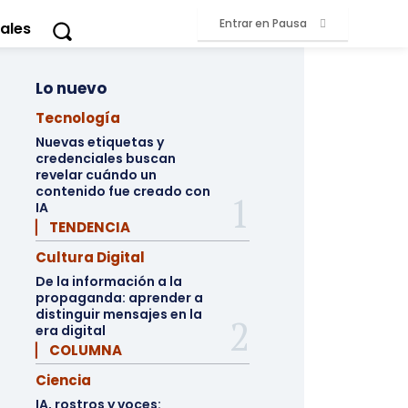
Entrar en Pausa
ales
Lo nuevo
Tecnología
Nuevas etiquetas y
credenciales buscan
revelar cuándo un
contenido fue creado con
IA
▏ TENDENCIA
Cultura Digital
De la información a la
propaganda: aprender a
distinguir mensajes en la
era digital
▏ COLUMNA
Ciencia
IA, rostros y voces: