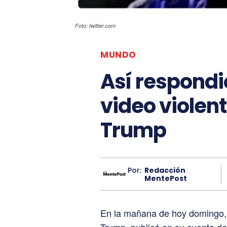
Foto: twitter.com
MUNDO
Así respondió
video violen
Trump
Por:
Redacción
MentePost
En la mañana de hoy domingo, 