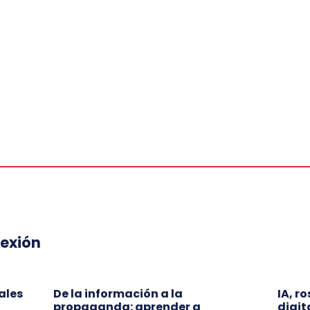
lexión
ales
De la información a la
IA, r
propaganda: aprender a
digit