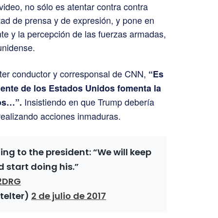
l video, no sólo es atentar contra contra
rtad de prensa y de expresión, y pone en
nte y la percepción de las fuerzas armadas,
unidense.
elter conductor y corresponsal de CNN,
“Es
idente de los Estados Unidos fomenta la
Insistiendo en que Trump debería
ros…”.
realizando acciones inmaduras.
g to the president: “We will keep
d start doing his.”
A2DRG
telter)
2 de julio de 2017