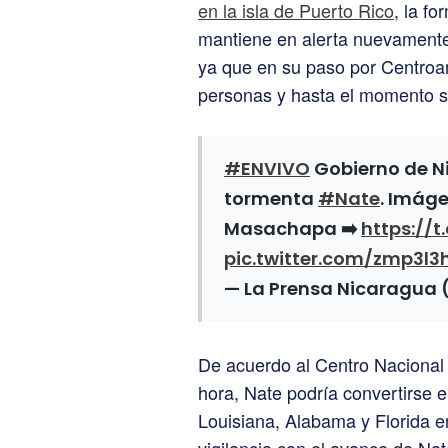
en la isla de Puerto Rico
, la f
mantiene en alerta nuevamente 
ya que en su paso por Centroa
personas y hasta el momento s
#ENVIVO
Gobierno de N
tormenta
#Nate
. Imáge
Masachapa ➡️
https://t
pic.twitter.com/zmp3l3
— La Prensa Nicaragua
De acuerdo al Centro Nacional
hora, Nate podría convertirse e
Louisiana, Alabama y Florida e