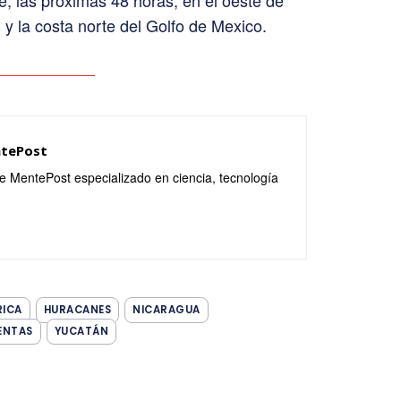
e, las próximas 48 horas, en el oeste de
y la costa norte del Golfo de Mexico.
ntePost
de MentePost especializado en ciencia, tecnología
ICA
HURACANES
NICARAGUA
ENTAS
YUCATÁN