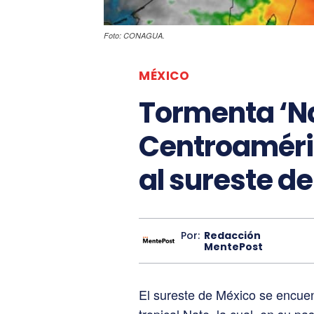
Foto: CONAGUA.
MÉXICO
Tormenta ‘Na
Centroaméri
al sureste d
Por:
Redacción
MentePost
El sureste de México se encuent