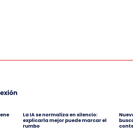
lexión
iene
La IA se normaliza en silencio:
Nueva
explicarla mejor puede marcar el
busca
rumbo
conte