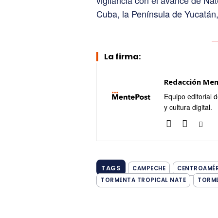
vigilancia con el avance de Nat
Cuba, la Península de Yucatán, 
La firma:
Redacción Me
Equipo editorial 
y cultura digital.
TAGS
CAMPECHE
CENTROAMÉR
TORMENTA TROPICAL NATE
TORM