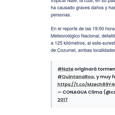
tropical Nate, la cual, en su p
ha causado graves daños y has
personas.
En el reporte de las 19:00 hora
Meteorológico Nacional, detal
a 125 kilómetros, al este-sure
de Cozumel, ambas localidade
#Nate
originará tormen
#QuintanaRoo
, y muy 
https://t.co/Mzech89Y
— CONAGUA Clima (@c
2017