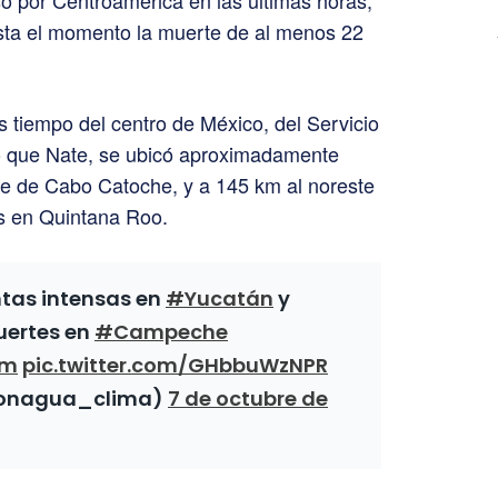
aso por Centroamérica en las últimas horas,
ta el momento la muerte de al menos 22
s tiempo del centro de México, del Servicio
ló que Nate, se ubicó aproximadamente
ste de Cabo Catoche, y a 145 km al noreste
s en Quintana Roo.
tas intensas en
#Yucatán
y
fuertes en
#Campeche
4m
pic.twitter.com/GHbbuWzNPR
onagua_clima)
7 de octubre de