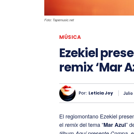
Foto: Tapemusic.net
MÚSICA
Ezekiel prese
remix ‘Mar Az
Por:
Leticia Joy
Julio
El regiomontano Ezekiel presen
el
del tema “
” d
remix
Mar Azul
álbum
Aquí presente Compa, e