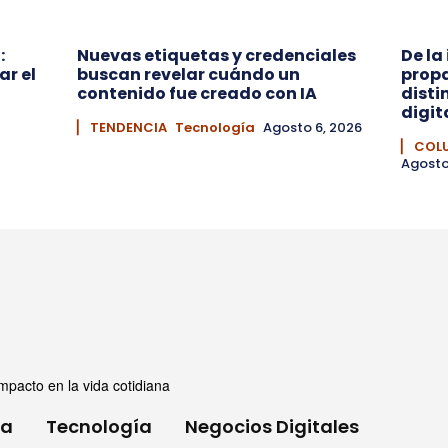
:
Nuevas etiquetas y credenciales
De la
ar el
buscan revelar cuándo un
prop
contenido fue creado con IA
disti
digit
▏ TENDENCIA
Tecnología
Agosto 6, 2026
▏ COL
Agosto
mpacto en la vida cotidiana
ia
Tecnología
Negocios Digitales