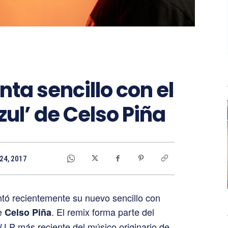
nta sencillo con el
ul’ de Celso Piña
 24, 2017
tó recientemente su nuevo sencillo con
e
. El remix forma parte del
Celso Piña
LP más reciente del músico originario de
l