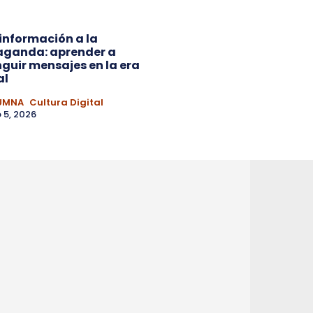
 información a la
aganda: aprender a
nguir mensajes en la era
al
UMNA
Cultura Digital
 5, 2026