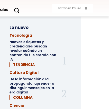
Entrar en Pausa
ales
Lo nuevo
Tecnología
Nuevas etiquetas y
credenciales buscan
revelar cuándo un
contenido fue creado con
IA
▏ TENDENCIA
Cultura Digital
De la información a la
propaganda: aprender a
distinguir mensajes en la
era digital
▏ COLUMNA
Ciencia