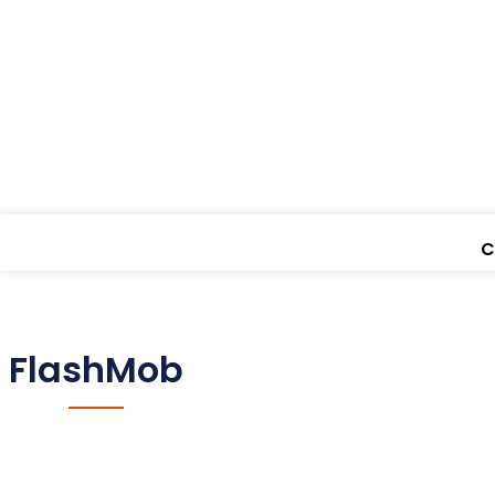
C
FlashMob