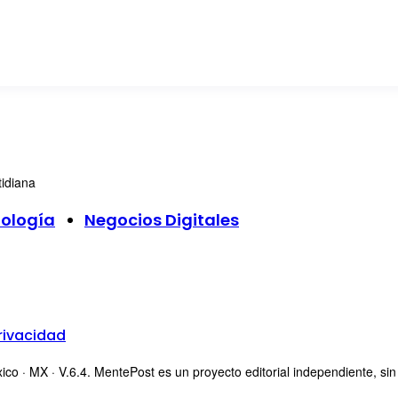
tidiana
ología
Negocios Digitales
rivacidad
 MX · V.6.4. MentePost es un proyecto editorial independiente, sin afil