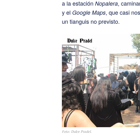
a la estación
, camina
Nopalera
y el
, que casi nos
Google Maps
un tianguis no previsto.
Foto: Dulce Pradel.