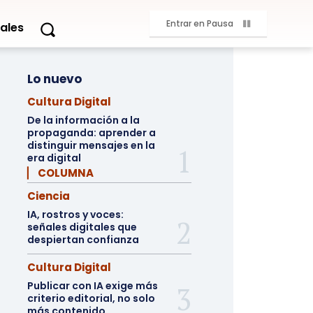
Entrar en Pausa
ales
Lo nuevo
Cultura Digital
De la información a la
propaganda: aprender a
distinguir mensajes en la
era digital
▏ COLUMNA
Ciencia
IA, rostros y voces:
señales digitales que
despiertan confianza
Cultura Digital
Publicar con IA exige más
criterio editorial, no solo
más contenido