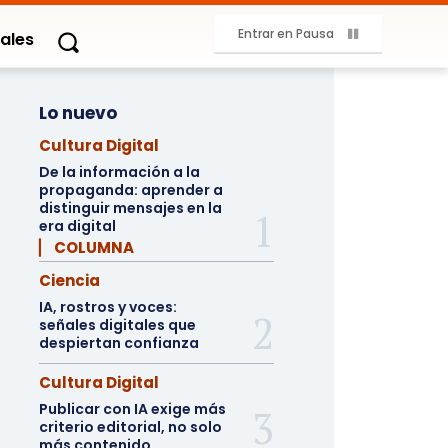
Entrar en Pausa
ales
Lo nuevo
Cultura Digital
De la información a la
propaganda: aprender a
distinguir mensajes en la
era digital
▏ COLUMNA
Ciencia
IA, rostros y voces:
señales digitales que
despiertan confianza
Cultura Digital
Publicar con IA exige más
criterio editorial, no solo
más contenido