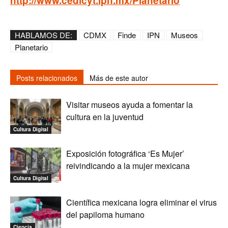
http://www.cedicyt.ipn.mx/Planetario
HABLAMOS DE:
CDMX
Finde
IPN
Museos
Planetario
Posts relacionados
Más de este autor
Visitar museos ayuda a fomentar la
cultura en la juventud
Cultura Digital
Exposición fotográfica ‘Es Mujer’
reivindicando a la mujer mexicana
Cultura Digital
Científica mexicana logra eliminar el virus
del papiloma humano
Ciencia