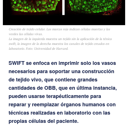
Creación de tejido celular. Las marcas roja indican células muertas y las
verdes las células vivas.
La imagen de la izquierda muestra un tejido sin la aplicación de la ténica
swift, la imagen de la derecha muestra los canales de tejido creados en
laboratorio. Foto: Universidad de Harvard.
SWIFT se enfoca en imprimir solo los vasos
necesarios para soportar una construcción
de tejido vivo, que contiene grandes
cantidades de OBB, que en última instancia,
pueden usarse terapéuticamente para
reparar y reemplazar órganos humanos con
técnicas realizadas en laboratorio
con las
propias células del paciente.