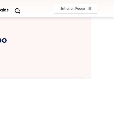
Entrar en Pausa
ales
po