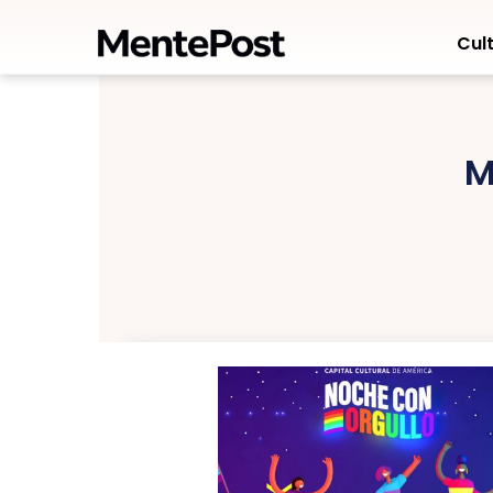
Cult
M