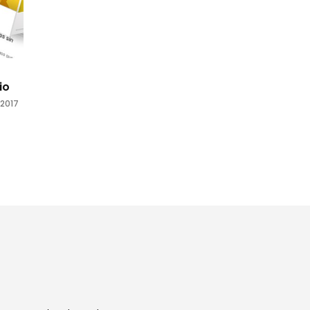
o
io
 2017