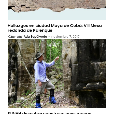
Hallazgos en ciudad Maya de Cobá: VIII Mesa
redonda de Palenque
Ciencia
Ada Sepúlveda
-
noviembre 7, 2017
El INAH descubre construcciones mayas