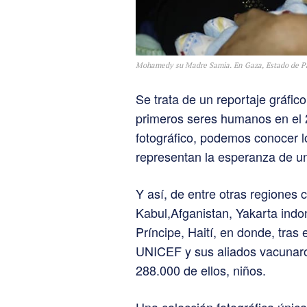
Mohamedy su Madre Samia. En Gaza, Estado de Pal
Se trata de un reportaje gráfic
primeros seres humanos en el 2
fotográfico, podemos conocer 
representan la esperanza de u
Y así, de entre otras regiones
Kabul,Afganistan, Yakarta indon
Príncipe, Haití, en donde, tras
UNICEF y sus aliados vacunaro
288.000 de ellos, niños.
Una colección fotográfica únic