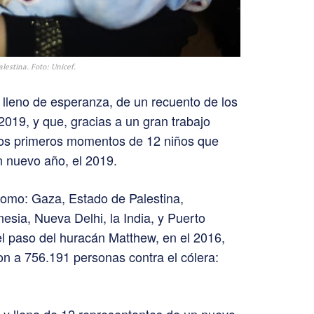
estina. Foto: Unicef.
o lleno de esperanza, de un recuento de los
019, y que, gracias a un gran trabajo
los primeros momentos de 12 niños que
n nuevo año, el 2019.
 como: Gaza, Estado de Palestina,
esia, Nueva Delhi, la India, y Puerto
 el paso del huracán Matthew, en el 2016,
n a 756.191 personas contra el cólera:
a y llena de 12 representantes de un nuevo