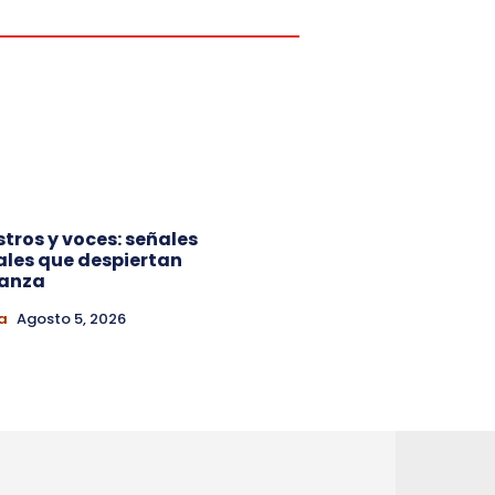
ostros y voces: señales
ales que despiertan
ianza
a
Agosto 5, 2026