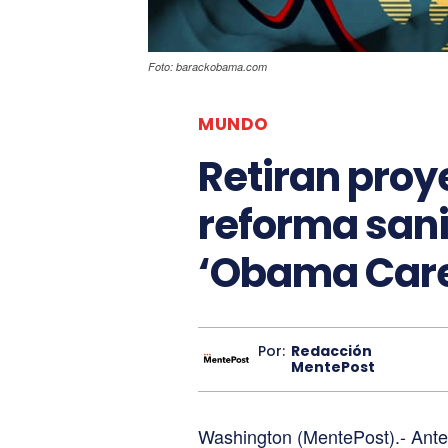
Foto: barackobama.com
MUNDO
Retiran proy
reforma sani
‘Obama Car
Por:
Redacción
MentePost
Washington (MentePost).- Ante l