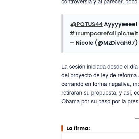
controversia y al parecer, poco
.
@POTUS44
Ayyyyeeee!
#Trumpcarefail
pic.tw
— Nicole (@MzDivah67
La sesión iniciada desde el día
del proyecto de ley de reforma 
cerrando en forma negativa, mo
retiraran su propuesta, y así, c
Obama por su paso por la pres
La firma: