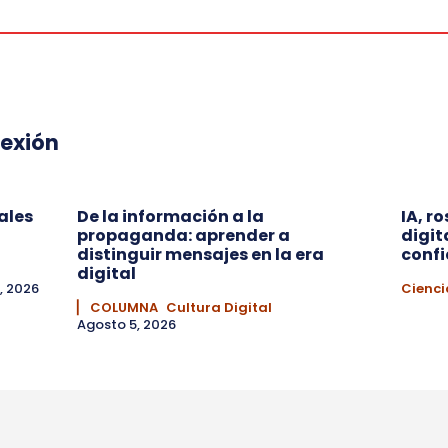
lexión
ales
De la información a la
IA, r
propaganda: aprender a
digit
distinguir mensajes en la era
conf
digital
, 2026
Cienci
▏ COLUMNA
Cultura Digital
Agosto 5, 2026