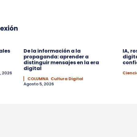
lexión
ales
De la información a la
IA, r
propaganda: aprender a
digit
distinguir mensajes en la era
conf
digital
, 2026
Cienci
▏ COLUMNA
Cultura Digital
Agosto 5, 2026