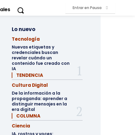
Entrar en Pausa
ales
Lo nuevo
Tecnología
Nuevas etiquetas y
credenciales buscan
revelar cuándo un
contenido fue creado con
IA
▏ TENDENCIA
Cultura Digital
De la información a la
propaganda: aprender a
distinguir mensajes en la
era digital
▏ COLUMNA
Ciencia
IA, rostros y voces: