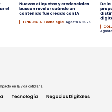
:
Nuevas etiquetas y credenciales
De la
ar el
buscan revelar cuándo un
prop
contenido fue creado con IA
disti
digit
▏ TENDENCIA
Tecnología
Agosto 6, 2026
▏ COL
Agosto
mpacto en la vida cotidiana
ia
Tecnología
Negocios Digitales