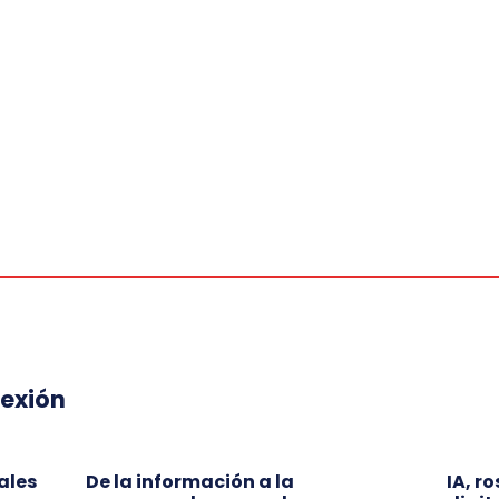
lexión
ales
De la información a la
IA, r