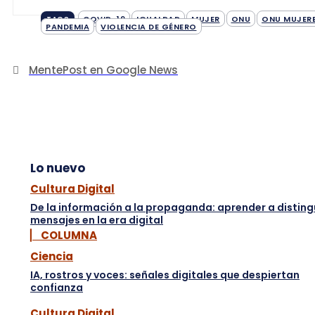
COVID-19
IGUALDAD
MUJER
ONU
ONU MUJER
TAGS
PANDEMIA
VIOLENCIA DE GÉNERO
MentePost en Google News
Lo nuevo
Cultura Digital
De la información a la propaganda: aprender a disting
mensajes en la era digital
▏ COLUMNA
Ciencia
IA, rostros y voces: señales digitales que despiertan
confianza
Cultura Digital