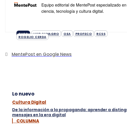
Equipo editorial de MentePost especializado en
ciencia, tecnología y cultura digital.
LUIS ALMAGRO
OEA
PROFECO
RCSS
TAGS
ROGELIO CERDA
MentePost en Google News
Lo nuevo
Cultura Digital
De la información a la propaganda: aprender a disting
mensajes en la era digital
▏ COLUMNA