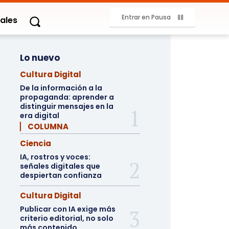
Entrar en Pausa
ales
Lo nuevo
Cultura Digital
De la información a la
propaganda: aprender a
distinguir mensajes en la
era digital
▏ COLUMNA
Ciencia
IA, rostros y voces:
señales digitales que
despiertan confianza
Cultura Digital
Publicar con IA exige más
criterio editorial, no solo
más contenido