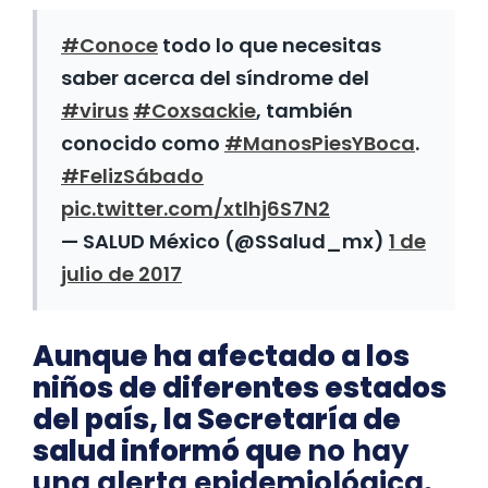
#Conoce
todo lo que necesitas
saber acerca del síndrome del
#virus
#Coxsackie
, también
conocido como
#ManosPiesYBoca
.
#FelizSábado
pic.twitter.com/xtlhj6S7N2
— SALUD México (@SSalud_mx)
1 de
julio de 2017
Aunque ha afectado a los
niños de diferentes estados
del país, la Secretaría de
salud informó que
no hay
una alerta epidemiológica
.