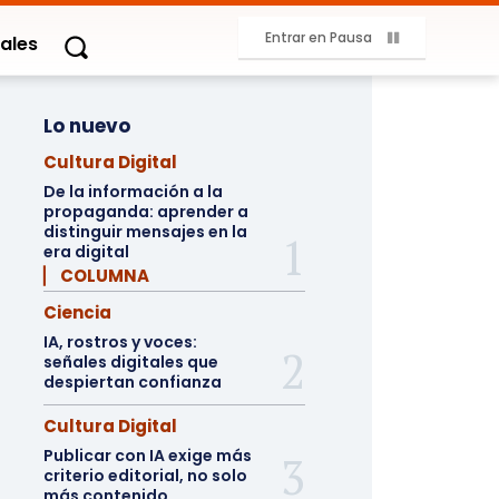
Entrar en Pausa
ales
Lo nuevo
Cultura Digital
De la información a la
propaganda: aprender a
distinguir mensajes en la
era digital
▏ COLUMNA
Ciencia
IA, rostros y voces:
señales digitales que
despiertan confianza
Cultura Digital
Publicar con IA exige más
criterio editorial, no solo
más contenido