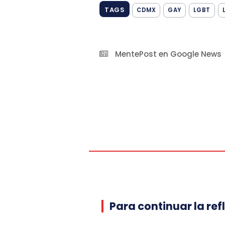
TAGS
CDMX
GAY
LGBT
MentePost en Google News
Para continuar la ref