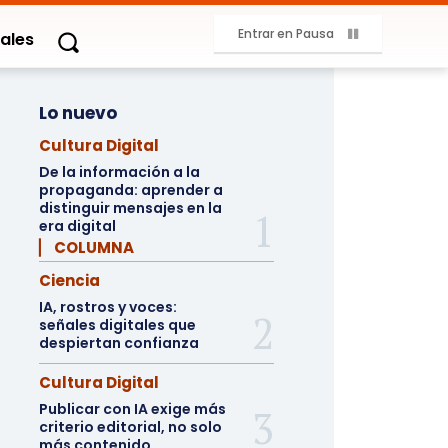
Entrar en Pausa
ales
Lo nuevo
Cultura Digital
De la información a la
propaganda: aprender a
distinguir mensajes en la
era digital
▏ COLUMNA
Ciencia
IA, rostros y voces:
señales digitales que
despiertan confianza
Cultura Digital
Publicar con IA exige más
criterio editorial, no solo
más contenido