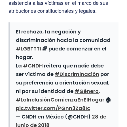
asistencia a las víctimas en el marco de sus
atribuciones constitucionales y legales.
El rechazo, la negación y
discriminación hacia la comunidad
#LGBTTTI
🌈 puede comenzar en el
hogar.
La
#CNDH
reitera que nadie debe
ser víctima de
#Discriminación
por
su preferencia u orientación sexual,
ni por su identidad de
#Género
.
#LaInclusiónComienzaEnElHogar
🏠
pic.twitter.com/PGnn3Za8Ic
— CNDH en México (@CNDH)
28 de
junio de 2018