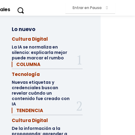
Entrar en Pausa
ales
Lo nuevo
Cultura Digital
La IA se normaliza en
silencio: explicarla mejor
puede marcar el rumbo
▏ COLUMNA
Tecnología
Nuevas etiquetas y
credenciales buscan
revelar cuándo un
contenido fue creado con
IA
▏ TENDENCIA
Cultura Digital
De la información a la
propaganda: aprender a