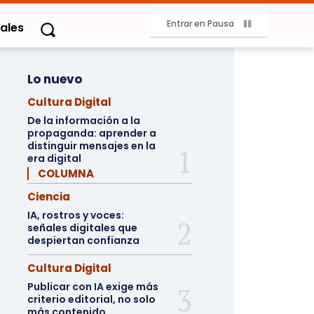
Entrar en Pausa
ales
Lo nuevo
Cultura Digital
De la información a la
propaganda: aprender a
distinguir mensajes en la
era digital
▏ COLUMNA
Ciencia
IA, rostros y voces:
señales digitales que
despiertan confianza
Cultura Digital
Publicar con IA exige más
criterio editorial, no solo
más contenido