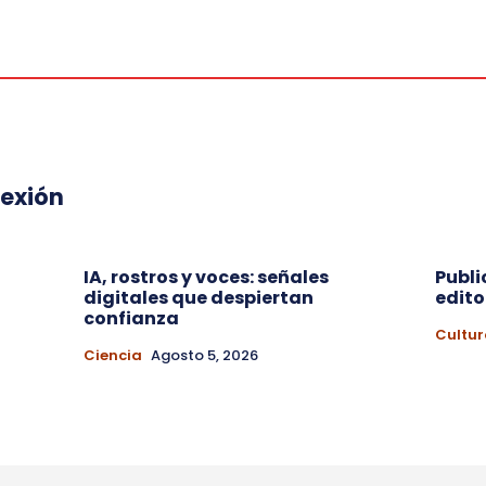
lexión
IA, rostros y voces: señales
Publi
digitales que despiertan
edito
a
confianza
Cultur
Ciencia
Agosto 5, 2026