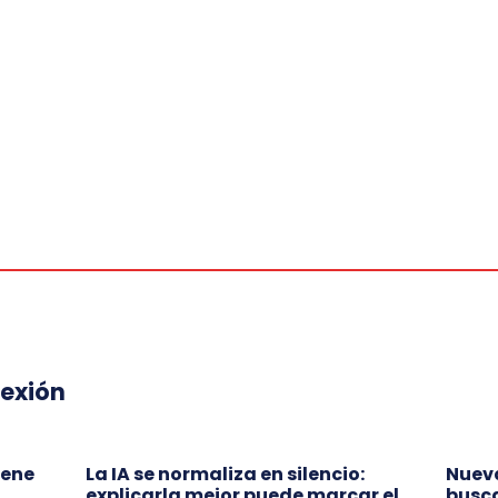
lexión
iene
La IA se normaliza en silencio:
Nueva
explicarla mejor puede marcar el
busca