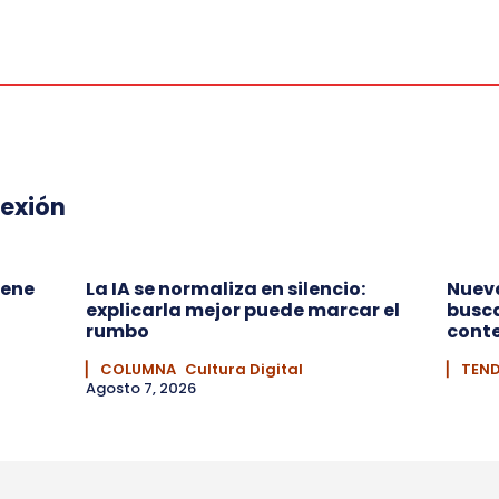
lexión
iene
La IA se normaliza en silencio:
Nueva
explicarla mejor puede marcar el
busca
rumbo
conte
▏ COLUMNA
Cultura Digital
▏ TEN
Agosto 7, 2026