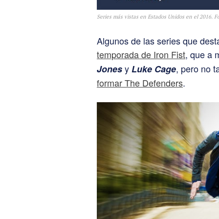
Series más vistas en Estados Unidos en el 2016. F
Algunos de las series que des
temporada de Iron Fist
, que a 
y
, pero no 
Jones
Luke Cage
formar The Defenders
.