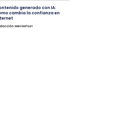
ontenido generado con IA:
ómo cambia la confianza en
nternet
dacción MentePost