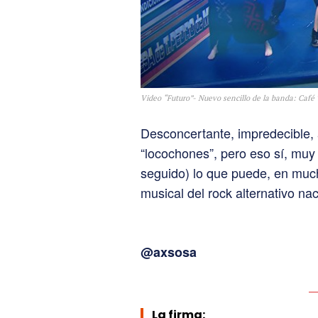
Video “Futuro”- Nuevo sencillo de la banda: Café
Desconcertante, impredecible, a
“locochones”, pero eso sí, mu
seguido) lo que puede, en muc
musical del rock alternativo na
@axsosa
La firma: