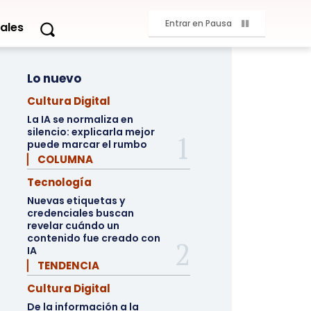
Entrar en Pausa
ales
Lo nuevo
Cultura Digital
La IA se normaliza en
silencio: explicarla mejor
puede marcar el rumbo
▏ COLUMNA
Tecnología
Nuevas etiquetas y
credenciales buscan
revelar cuándo un
contenido fue creado con
IA
▏ TENDENCIA
Cultura Digital
De la información a la