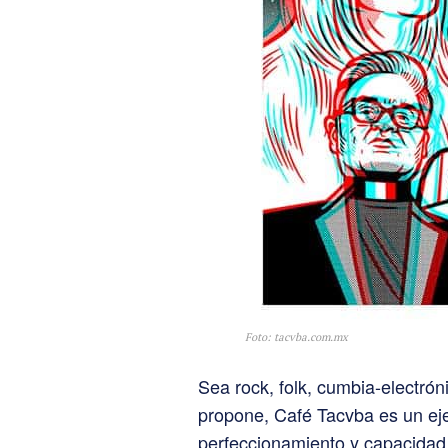
Foto: tacvba.com.mx
Sea rock, folk, cumbia-electrón
propone, Café Tacvba es un eje
perfeccionamiento y capacidad cr