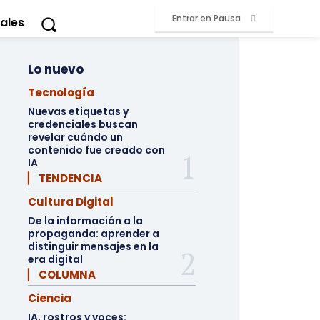
Entrar en Pausa
ales
Lo nuevo
Tecnología
Nuevas etiquetas y
credenciales buscan
revelar cuándo un
contenido fue creado con
IA
▏ TENDENCIA
Cultura Digital
De la información a la
propaganda: aprender a
distinguir mensajes en la
era digital
▏ COLUMNA
Ciencia
IA, rostros y voces: