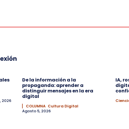
lexión
ales
De la información a la
IA, r
propaganda: aprender a
digit
distinguir mensajes en la era
conf
digital
, 2026
Cienci
▏ COLUMNA
Cultura Digital
Agosto 5, 2026