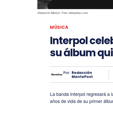
Interpol en México- Foto: interpolnyc.com
MÚSICA
Interpol cel
su álbum qu
Por:
Redacción
MentePost
La banda Interpol regresará a 
años de vida de su primer álbu