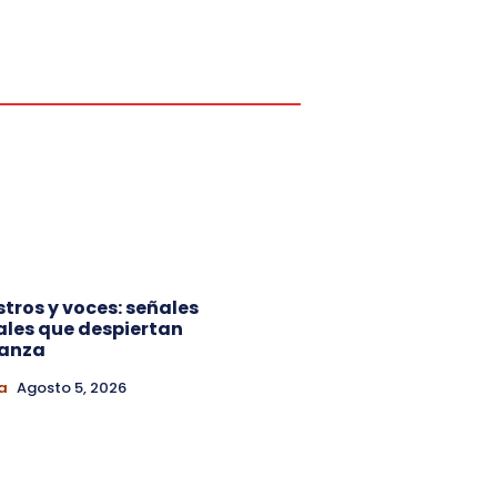
ostros y voces: señales
ales que despiertan
ianza
a
Agosto 5, 2026