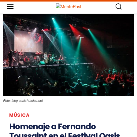
Foto: blog.oasishoteles.net
MÚSICA
Homenaje a Fernando
Toussaint en el Festival Oasis