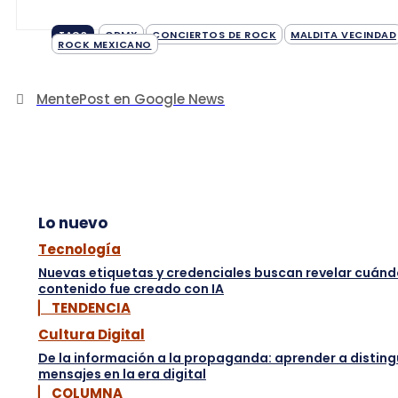
CDMX
CONCIERTOS DE ROCK
MALDITA VECINDAD
TAGS
ROCK MEXICANO
MentePost en Google News
Lo nuevo
Tecnología
Nuevas etiquetas y credenciales buscan revelar cuánd
contenido fue creado con IA
▏ TENDENCIA
Cultura Digital
De la información a la propaganda: aprender a disting
mensajes en la era digital
▏ COLUMNA