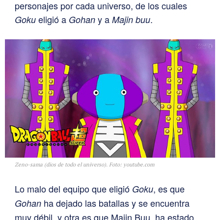
personajes por cada universo, de los cuales
eligió a
y a
.
Goku
Gohan
Majin buu
Zeno-sama (dios de todo el universo). Foto: youtube.com
Lo malo del equipo que eligió
, es que
Goku
ha dejado las batallas y se encuentra
Gohan
muy débil, y otra es que Majin Buu, ha estado